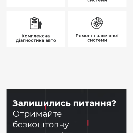
системи
Техобслуговування
Ремонт вихлопної
авто
системи
Ремонт гальмівної
Комплексна
системи
діагностика авто
Комплексна
Ремонт гальмівної
діагностика авто
системи
Залишились питання?
Отримайте
безкоштовну