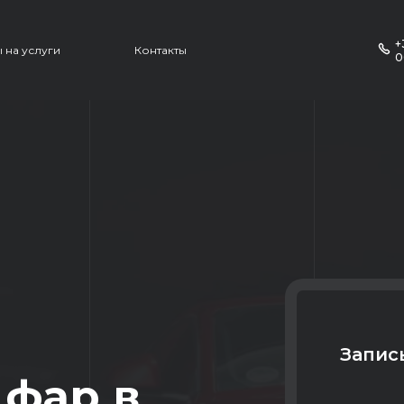
+
 на услуги
Контакты
0
Запис
 фар в