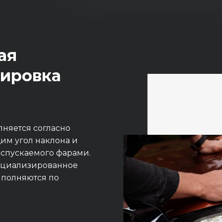
ая
лировка
няется согласно
им угол наклона и
испускаемого фарами.
пециализированное
ыполняются по