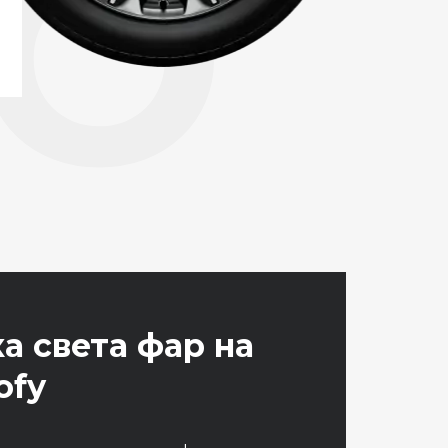
ТО
а света фар на
ofy