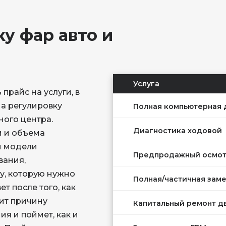
у фар авто и
Услуга
прайс на услуги, в
а регулировку
Полная компьютерная 
Полная компьютерная 
ного центра.
Диагностика ходовой
Диагностика ходовой
и и объема
и модели
Предпродажный осмот
Предпродажный осмот
вания,
у, которую нужно
Полная/частичная зам
Полная/частичная зам
ет после того, как
ит причину
Капитальный ремонт д
Капитальный ремонт д
я и поймет, как и