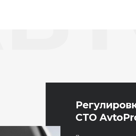
В
Регулировк
СТО AvtoPr